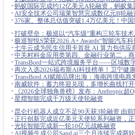
蚂蚁国际完成约12亿美元A轮融资，蚂蚁集
名投资机构参与
AI安全技术公司瑞莱智慧完成数亿元B轮融
团等参与
376家、整体总估值突破1.4万亿美元！中
创十年新高
打破壁垒：极巡以“汽车级”重构三轮车技
极巡智悦S荣获2026 A+ Awards“智能汽车
可
七牛云成为民生信用卡首批 AI 算力包供应商
唯一获奖三轮产品
中关村科金应用类第四、金融行业第二，商
MaaS 落地金融权益场景
TransBord一站式跨境服务平台——区域
力持续验证
再次入选2026福布斯AI科技榜单！卫宁健
的战略抓手
TransBord AI赋能品牌出海：海南跨境电
件参与医疗”破局新路径
南威软件：蓄力终迎兑现，多增长曲线打开
进数智化转型
《2026全球独角兽榜》发布：Anthropic超Op
花板
星熠智能完成千万级天使轮融资
顶，字节跳动第三
昆仑行机器人成立不足90天获3轮融资 由
正行创新完成近亿美元天使轮系列融资，正
庚创立
光轮智能完成新一轮10亿元战略融资
勤技术等联合投资
AI视频生成公司Sand.ai三个月连续完成两