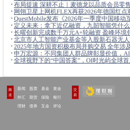
布局提速 深耕不止｜麦德龙以品质会员零
网翎卫星上网机FLEX再获2026年德国红点
费新动能
QuestMobile发布《2026年一季度中国移
费电子思维重塑卫星通信行业
定义未来：拿下近亿融资，九韶智能凭什么
行业洞察报告》
长曜创新完成数千万元A+轮融资 盈峰环境
工业设计基座？
北京市人工智能产业基金等入股新石器无人
2025年地方国资积极布局并购交易 全年涉
资至约5017万
申万宏源：不同集团人群品牌彰显价值，A
额达545.74亿元
全球视野下的“中国答案”，OI时光屿全球
同
幕，定义智慧康养新范式
新闻
股票
基金
黄金
频
交
道
易
外汇
期货
保险
银行
理财
债券
互金
评论