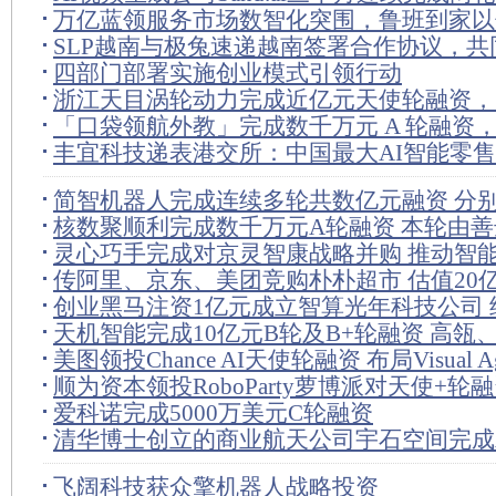
万亿蓝领服务市场数智化突围，鲁班到家以
SLP越南与极兔速递越南签署合作协议，共
产业效率底座
四部门部署实施创业模式引领行动
越南南部大规模的自动化物流设施
浙江天目涡轮动力完成近亿元天使轮融资，
「口袋领航外教」完成数千万元 A 轮融资
力再添生力军
丰宜科技递表港交所：中国最大AI智能零
AI 打破教育“不可能三角”
动港股IPO
简智机器人完成连续多轮共数亿元融资 分
核数聚顺利完成数千万元A轮融资 本轮由
团、滴滴、德联资本领投
灵心巧手完成对京灵智康战略并购 推动智
传阿里、京东、美团竞购朴朴超市 估值20亿
惠化落地
创业黑马注资1亿元成立智算光年科技公司 
天机智能完成10亿元B轮及B+轮融资 高瓴
多项AI业务
美图领投Chance AI天使轮融资 布局Visual A
领投
顺为资本领投RoboParty萝博派对天使+轮
赛道
爱科诺完成5000万美元C轮融资
清华博士创立的商业航天公司宇石空间完成
仑资本、高榕创投联合领投
飞阔科技获众擎机器人战略投资