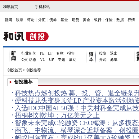
和讯首页
|
手机和讯
新闻
|
股票
|
评论
|
外汇
|
债券
|
基金
|
期货
|
黄金
|
银行
|
保险
|
数据
|
行情
|
行业新闻
PE
LP
专栏
报告
投资
退出
公司动态
VC
GP
专题
滚动
并购
募集
创投首页
>
创投推荐
创投推荐
科技热点燃创投热 募、投、管、退全链条
硬科技龙头变身顶流LP 产业资本激活创新
入选IDC中国AI 50强！中关村科金完成从
梧桐树刘乾坤：万亿美元之上
模商业化的关键跨越
智象未来完成C轮融资 CEO梅涛：从多模
商飞、中物流、横琴深合近期备案，创投圈
模态世界模型是通往AGI的必经之路
蚂蚁国际宣布：完成约12亿美元A轮融资！
底仓”