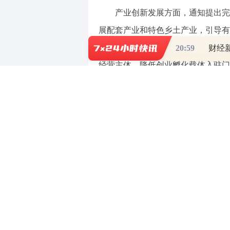
产业创新发展方面，通知提出完
展配套产业和特色乡土产业，引导有
适合的产业转移到县域乡村再创业、
20:59
财经新
经营主体。降低创业孵化载体入驻门
职业技能提升方面，通知明确开
将职业技能转化为创业技能。开展梯
人。挖掘培育技能型劳务品牌并开展
民生消费需求方面，通知提出聚
梳理照护托育、康复护理、上门服务
造社区工坊、便利店、菜篮子等多样
设立“家门口”的“创业陪跑”空间