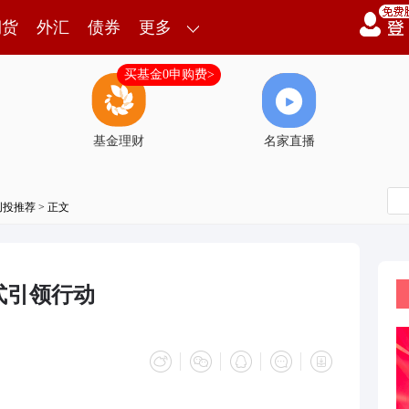
期货
外汇
债券
更多
买基金0申购费>
基金理财
名家直播
创投推荐
> 正文
式引领行动