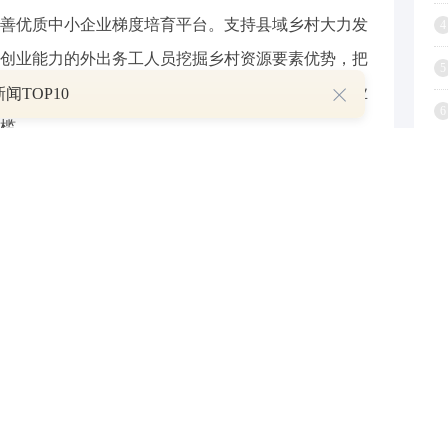
善优质中小企业梯度培育平台。支持县域乡村大力发
4
创业能力的外出务工人员挖掘乡村资源要素优势，把
5
再发展，鼓励各类返乡入乡人员领办、创办新型农业
闻TOP10
6
槛。
7
发“职业技能+创业技能”特色培训项目，引导劳动者
8
次化的创业能力提升活动，培养一批技能创业带头
9
标准化培训。
1
焦发展“一老一小”普惠服务和适老化、适儿化改造，
等需求，帮助创业者发现和选择适合的创业项目。打
化创业形态。依托街道社区闲置用房、老旧厂房等，
，搭建手工艺制作、生活服务、小吃快餐、直播电商、个