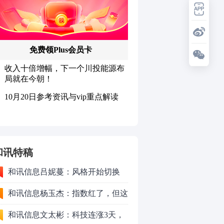
和讯特稿
和讯信息吕妮蔓：风格开始切换
了，周五干万注意
和讯信息杨玉杰：指数红了，但这
个信号警惕！
和讯信息文太彬：科技连涨3天，