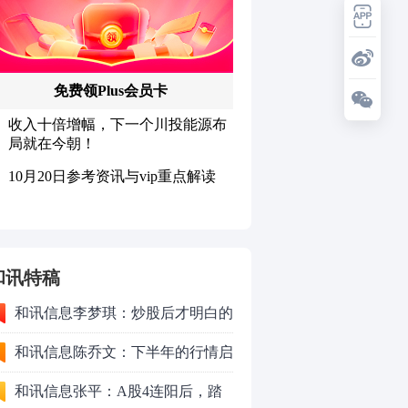
和讯特稿
和讯信息李梦琪：炒股后才明白的
九个人生道理
和讯信息陈乔文：下半年的行情启
动了
和讯信息张平：A股4连阳后，踏