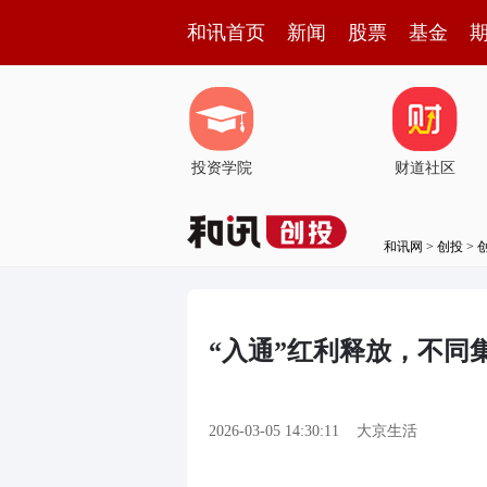
和讯首页
新闻
股票
基金
投资学院
财道社区
和讯网
>
创投
>
“入通”红利释放，不同集
2026-03-05 14:30:11
大京生活