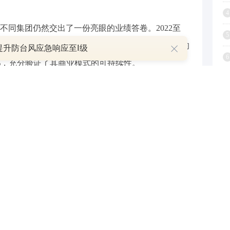
4
不同集团仍然交出了一份亮眼的业绩答卷。2022至
5
12.49亿元，年复合增长率高达56.9%; 经调整净利润的
提升防台风应急响应至Ⅰ级
6
8%，充分验证了其商业模式的可持续性。
7
核心用户的深刻洞察。不同集团将自身定义为一家
8
，目标客群精准聚焦新生代家庭中的“家庭 CFO”：这
9
采购的执行者，更是生活品质的规划师与家庭审美的决策
1
”和“耐脏耐用”不同，新生代父母既追求育儿专业性，
质，也热衷于体验科技产品。不同集团敏锐地捕捉到这
的价值主张，围绕“高品质、高颜值、高科技”打磨产品