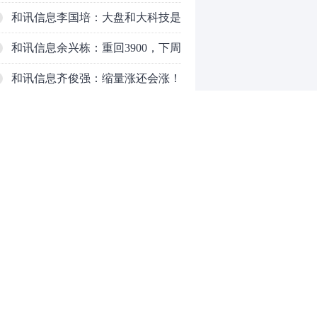
响，主力正在暗中布局！
和讯信息李国培：大盘和大科技是
反转？还是反弹？
和讯信息余兴栋：重回3900，下周
稳了吗？
和讯信息齐俊强：缩量涨还会涨！
和讯信息王钊：下周关注这个补涨
机会
和讯信息胡云龙：调整，什么时候
来
中际旭创大跳水！光模块信仰崩塌
了？
中一签缴款7.54万！宇树科技下周
0
一打新，A股机器人"朋友圈"全曝
光
推荐阅读
均胜电子：1.55亿股H股招股，多