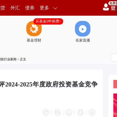
期货
外汇
债券
更多
买基金0申购费>
基金理财
名家直播
创投行业新闻
> 正文
024-2025年度政府投资基金竞争