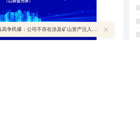
4
5
8天7板高争民爆：公司不存在涉及矿山资产注入和重大资产重组的具体计划
6
7
8
9
1