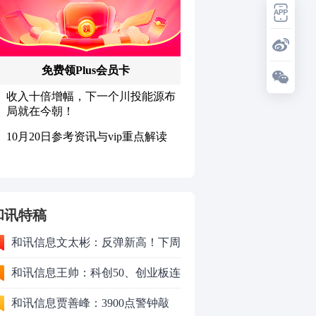
和讯特稿
和讯信息文太彬：反弹新高！下周
行情怎么走？
和讯信息王帅：科创50、创业板连
续反弹之后，重要防守线已出现
和讯信息贾善峰：3900点警钟敲